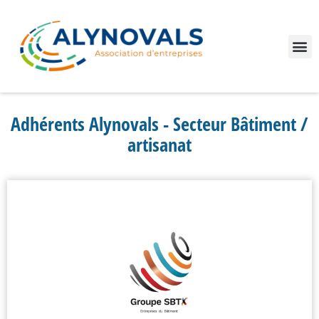
Nos adhérents
Le Val de Saône pour votre entreprise
Adhérents Alynovals - Secteur Bâtiment /
artisanat